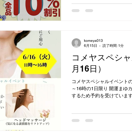
10％OFF ※一部対象外商
の夏おすすめの涼しく着心
なブラウス・カットソー・
意しています 「何かいいも
ぜひお気軽にお立ち寄りくだ
のご来店を心よりお待ちし
komeya013
6月15日
読了時間: 1分
コメヤスペシャ
月16日）
コメヤスペシャルイベントのご案内
～16時⁡の1日限り⁡ ⁡開運
するため⁡予約を受けています。⁡
ティミッショナリー中尾幸世
き方( ・ิω・ิ)⁡ ⁡気に
マッサージなど✨いずれも20分間
をご用意して⁡ ⁡お待ちしており
ください😊ご予約は、お電話くだ