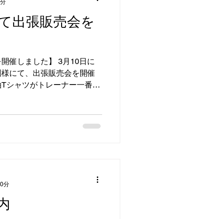
1分
て出張販売会を
開催しました】 3月10日に
園様にて、出張販売会を開催
Tシャツがトレーナー一番好
のパジャマ、下着、も好評で
様での出張販売会を随時募集
 0分
内