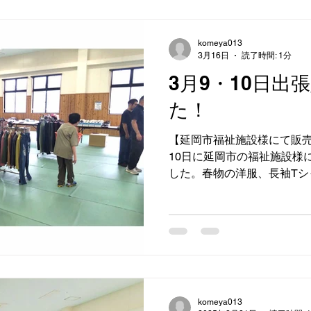
komeya013
3月16日
読了時間: 1分
3月9・10日出
た！
【延岡市福祉施設様にて販売
10日に延岡市の福祉施設様
した。春物の洋服、長袖Tシ
した。その他実用衣料のパ
た。コメヤでは福祉施設様
です。お問い合わせは、0982-
い 。#ユアーズ コ メヤ #ユ
延 岡市 #出張販売会や り ま
料品店
komeya013