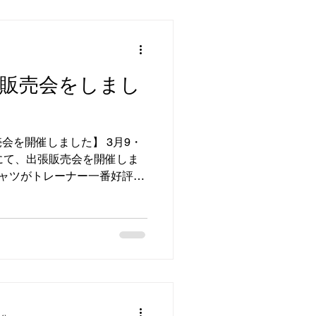
張販売会をしまし
会を開催しました】 3月9・
にて、出張販売会を開催しま
ャツがトレーナー一番好評で
ジャマ、下着、も好評でし
での出張販売会を随時募集中
34-1988 までお電話くださ
アーズコメヤ 大 貫店 #宮崎県
す #出張 販 売会 #暮らしの衣