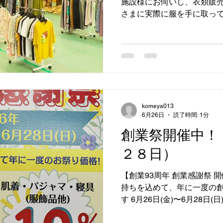
施設様にお伺いし、衣類販売
さまに実際に服を手に取っ
「これ着たい！」と笑顔で
らまで嬉しい気持ちになりま
ださる姿をみて改めてこの
た。 「自分で選ぶ」という
らも大切に、続けていきた
ただいた施設の皆さま、本
た。 また出張販売会も随時
komeya013
合わせはお気軽にお電話く
6月26日
読了時間: 1分
創業祭開催中！
２８日）
【創業93周年 創業感謝祭 
持ちを込めて、年に一度の
す 6月26日(金)〜6月28日(日) の3日間限定！ 婦人・紳士
衣料 全品20％OFF 肌着