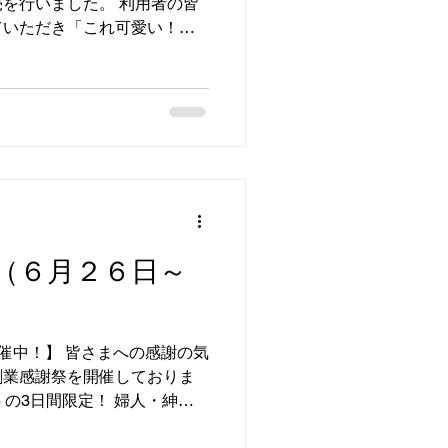
を行いました。 利用者の皆
ていただき「これ可愛い！」
服を選んでいただけて、こち
した^^ ゆっくりと選んでく
活動の意味を感じた一日でし
たり前のような体験をこれか
いとおもいます。 ご協力い
当にありがとうございまし
募集中です。ご要望、お問い
ださい。
（６月２６日～
開催中！】 皆さまへの感謝の気
創業感謝祭を開催しておりま
・パジャマ・寝具・服飾品 全品