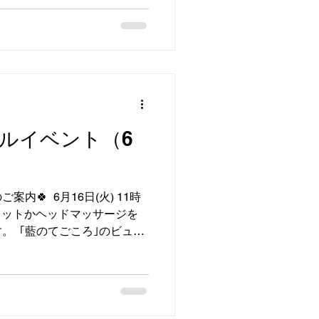
品がございます。 店内には、こ
地の良い婦人服や、おしゃれ
帽子・バッグなども多数ご用
のないかな？」 そんな時は、
さい スタッフ一同、皆さま
ております。
ルイベント（6
 ⁡ 6月16日(火)⁡ ⁡11時
まゆカットかヘッドマッサージを
 ⁡⁡ ⁡｢藍のてごころ｣のビュー
さんが 眉カット＆開運眉描
なる表情筋をリフトアップするヘッド
で1000円。⁡ ⁡⁡ 冷たいお茶
ます(*^^*)ぜひ体験にご来店
さい0982341988。⁡