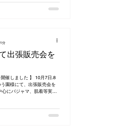
 1分
て出張販売会を
催しました 】 10月7日.8
ゆう園様にて、出張販売会を
中心にパジャマ、肌着等実用
では福祉施設様での出張販売
は、0982-34-1988...