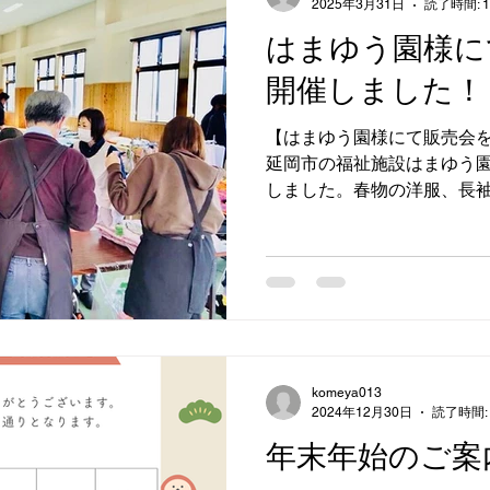
2025年3月31日
読了時間: 
はまゆう園様に
開催しました！
【はまゆう園様にて販売会を
延岡市の福祉施設はまゆう
しました。春物の洋服、長袖
評でした。その他実用衣料
した。コメヤでは福祉施設
中です。お問い合わ...
komeya013
2024年12月30日
読了時間:
年末年始のご案