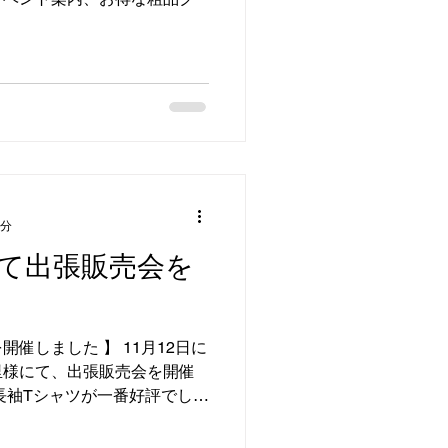
。
1分
て出張販売会を
催しました 】 11月12日に
里様にて、出張販売会を開催
長袖Tシャツが一番好評でし
ベスト、トレーナー、チュニ
頂き、実用衣料の半袖下着、