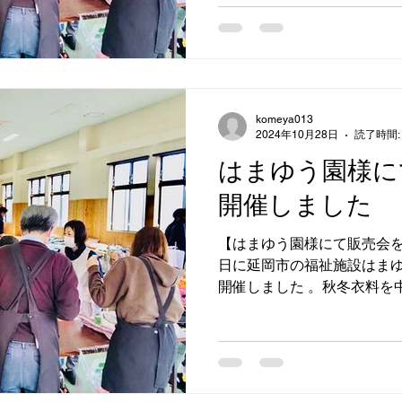
タオル、毛布も...
komeya013
2024年10月28日
読了時間:
はまゆう園様に
開催しました
【はまゆう園様にて販売会を開
日に延岡市の福祉施設はま
開催しました 。秋冬衣料を
衣料が好評でした！コメヤ
会を随時募集中です。お問い合わせ