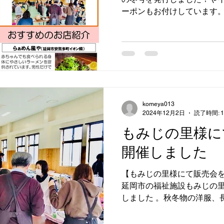
ーポンもお付けしています
komeya013
2024年12月2日
読了時間: 
もみじの里様に
開催しました
【もみじの里様にて販売会を開
延岡市の福祉施設もみじの
しました 。秋冬物の洋服、
た。その他フリーパンツや
ックなど幅広くお買い上げ